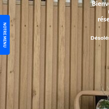
Bienve
rés
NOTRE MENU
Désolé