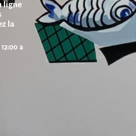
n ligne
s
z la
12:00 à