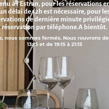
nu à l'Estran, pour les réservations e
un délai de 12h est nécessaire, pour le
ervations de dernière minute privilégie
réservation par téléphone.A bientôt.
s, nous sommes fermés. Nous rouvrons de 
13:15 et de 19:15 à 21:15