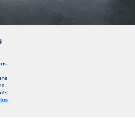
s
ans
ans
ne
oûts
lus