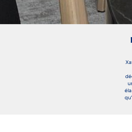
Xa
dé
u
éla
qu’